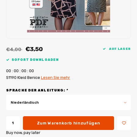
My Image Tutorials
B-Trendy Korrekturen
Freebooks
My Image Korrekturen
Applikationen
Ebook Plotservice
€3,50
€4,00
AUF LAGER
SOFORT DOWNLOADEN
0
0
:
0
0
:
0
0
:
0
0
S1190 Kleid Benice
Lesen Sie mehr
SPRACHE DER ANLEITUNG:
*
Niederländisch
Zum Warenkorb hinzufügen
Buy now, pay later