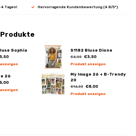
-4 Tagen!
Hervorragende Kundenbewertung (4.8/5*)
 Produkte
luse Sophia
S1182 Bluse Dione
3,50
€3,50
€4,00
 anzeigen
Produkt anzeigen
My Image 26 + B-Trendy
ge 26
20
5,00
€8,00
€16,00
 anzeigen
Produkt anzeigen