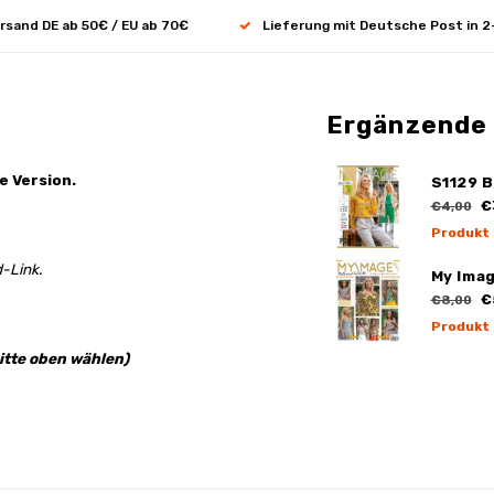
rsand DE ab 50€ / EU ab 70€
Lieferung mit Deutsche Post in 2
Ergänzende
e Version.
S1129 B
€
€4,00
Produkt
-Link.
My Ima
€
€8,00
Produkt
itte oben wählen)