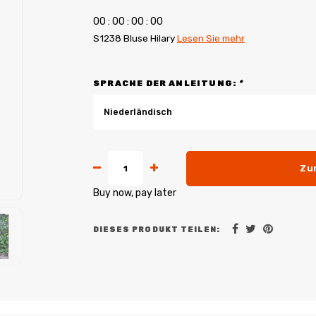
0
0
:
0
0
:
0
0
:
0
0
S1238 Bluse Hilary
Lesen Sie mehr
SPRACHE DER ANLEITUNG:
*
Niederländisch
Zu
Buy now, pay later
DIESES PRODUKT TEILEN: