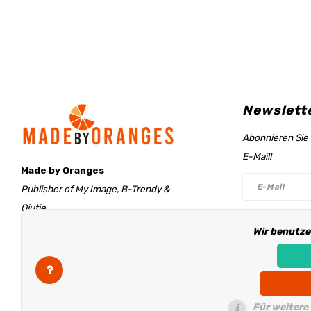
Newslett
Abonnieren Sie 
E-Mail!
Made by Oranges
Publisher of My Image, B-Trendy &
Qjutie
Retentieweg 20
Wir benutze
Folge un
7572 PH Oldenzaal
The Netherlands
info@madebyoranges.com
Für weitere