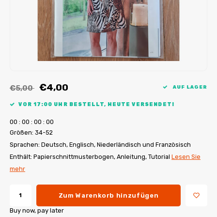
My Image Tutorials
B-Trendy Korrekturen
Freebooks
My Image Korrekturen
Applikationen
Ebook Plotservice
€4,00
€5,00
AUF LAGER
VOR 17:00 UHR BESTELLT, HEUTE VERSENDET!
0
0
:
0
0
:
0
0
:
0
0
Größen: 34-52
Sprachen: Deutsch, Englisch, Niederländisch und Französisch
Enthält: Papierschnittmusterbogen, Anleitung, Tutorial
Lesen Sie
mehr
Zum Warenkorb hinzufügen
Buy now, pay later