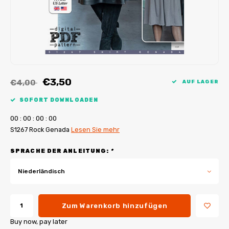
My Image Tutorials
B-Trendy Korrekturen
Freebooks
My Image Korrekturen
Applikationen
Ebook Plotservice
€3,50
€4,00
AUF LAGER
SOFORT DOWNLOADEN
0
0
:
0
0
:
0
0
:
0
0
S1267 Rock Genada
Lesen Sie mehr
SPRACHE DER ANLEITUNG:
*
Niederländisch
Zum Warenkorb hinzufügen
Buy now, pay later