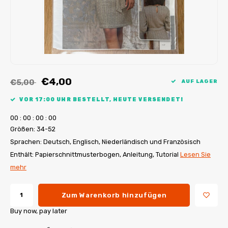
My Image Tutorials
B-Trendy Korrekturen
Freebooks
My Image Korrekturen
Applikationen
Ebook Plotservice
€4,00
€5,00
AUF LAGER
VOR 17:00 UHR BESTELLT, HEUTE VERSENDET!
0
0
:
0
0
:
0
0
:
0
0
Größen: 34-52
Sprachen: Deutsch, Englisch, Niederländisch und Französisch
Enthält: Papierschnittmusterbogen, Anleitung, Tutorial
Lesen Sie
mehr
Zum Warenkorb hinzufügen
Buy now, pay later