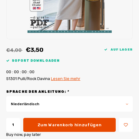
My Image Tutorials
B-Trendy Korrekturen
Freebooks
My Image Korrekturen
Applikationen
Ebook Plotservice
€3,50
€4,00
AUF LAGER
SOFORT DOWNLOADEN
0
0
:
0
0
:
0
0
:
0
0
S1301 Pulli/Rock Davina
Lesen Sie mehr
SPRACHE DER ANLEITUNG:
*
Niederländisch
Zum Warenkorb hinzufügen
Buy now, pay later