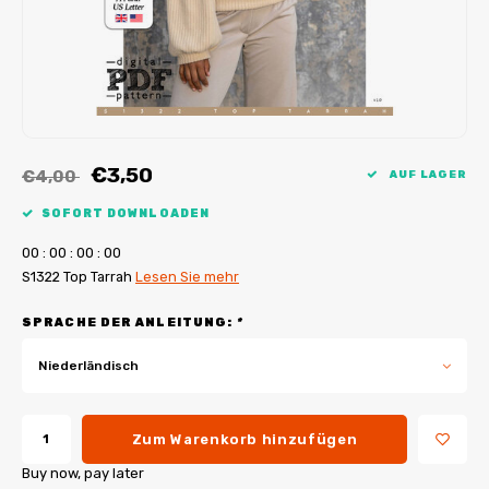
My Image Tutorials
B-Trendy Korrekturen
Freebooks
My Image Korrekturen
Applikationen
Ebook Plotservice
€3,50
€4,00
AUF LAGER
SOFORT DOWNLOADEN
0
0
:
0
0
:
0
0
:
0
0
S1322 Top Tarrah
Lesen Sie mehr
SPRACHE DER ANLEITUNG:
*
Niederländisch
Zum Warenkorb hinzufügen
Buy now, pay later