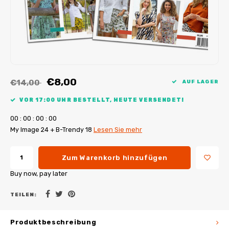
My Image Tutorials
B-Trendy Korrekturen
Freebooks
My Image Korrekturen
Applikationen
Ebook Plotservice
€8,00
€14,00
AUF LAGER
VOR 17:00 UHR BESTELLT, HEUTE VERSENDET!
0
0
:
0
0
:
0
0
:
0
0
My Image 24 + B-Trendy 18
Lesen Sie mehr
Zum Warenkorb hinzufügen
Buy now, pay later
TEILEN:
Produktbeschreibung