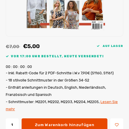
My Image Tutorials
B-Trendy Korrekturen
Freebooks
My Image Korrekturen
Applikationen
Ebook Plotservice
€5,00
€7,00
AUF LAGER
VOR 17:00 UHR BESTELLT, HEUTE VERSENDET!
0
0
:
0
0
:
0
0
:
0
0
- Inkl. Rabatt-Code für 2 PDF-Schnitte i.W.v 7,90€ (S1160, S1161)
- 18 stilvolle Schnittmuster in der Größen 34-52
- Enthält anleitungen in Deutsch, English, Niederländisch,
Französisch und Spanisch
- Schnittmuster: M2201, M2202, M2203, M2204, M2205,
Lesen Sie
mehr
Zum Warenkorb hinzufügen