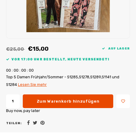
My Image Tutorials
B-Trendy Korrekturen
Freebooks
My Image Korrekturen
Applikationen
Ebook Plotservice
€15,00
€25,00
AUF LAGER
VOR 17:00 UHR BESTELLT, HEUTE VERSENDET!
0
0
:
0
0
:
0
0
:
0
0
Top 5 Damen Frühjahr/Sommer - S1285,S1278,S1289,S1141 und
S1284
Lesen Sie mehr
Zum Warenkorb hinzufügen
Buy now, pay later
TEILEN: