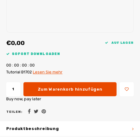
My Image Tutorials
B-Trendy Korrekturen
Freebooks
My Image Korrekturen
Applikationen
Ebook Plotservice
€0,00
AUF LAGER
SOFORT DOWNLOADEN
0
0
:
0
0
:
0
0
:
0
0
Tutorial B1702
Lesen Sie mehr
Zum Warenkorb hinzufügen
Buy now, pay later
TEILEN:
Produktbeschreibung