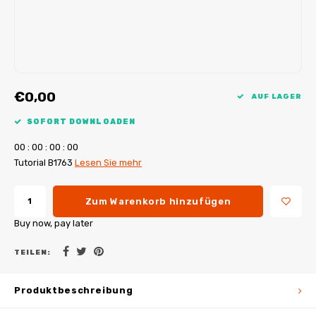
My Image Tutorials
B-Trendy Korrekturen
Freebooks
My Image Korrekturen
Applikationen
Ebook Plotservice
€0,00
AUF LAGER
SOFORT DOWNLOADEN
0
0
:
0
0
:
0
0
:
0
0
Tutorial B1763
Lesen Sie mehr
Zum Warenkorb hinzufügen
Buy now, pay later
TEILEN:
Produktbeschreibung