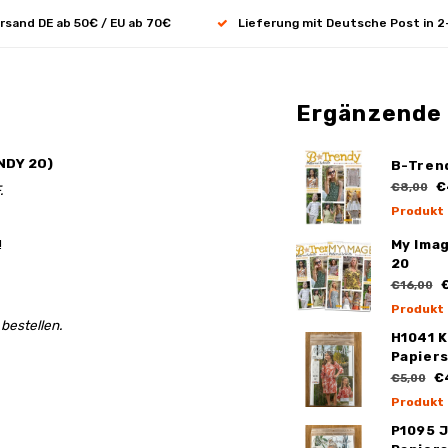
rsand DE ab 50€ / EU ab 70€
Lieferung mit Deutsche Post in 2
Ergänzende
NDY 20)
B-Tren
€
€8,00
.
Produkt
!
My Ima
20
€
€16,00
Produkt
bestellen.
H1041 K
Papier
€
€5,00
Produkt
P1095 