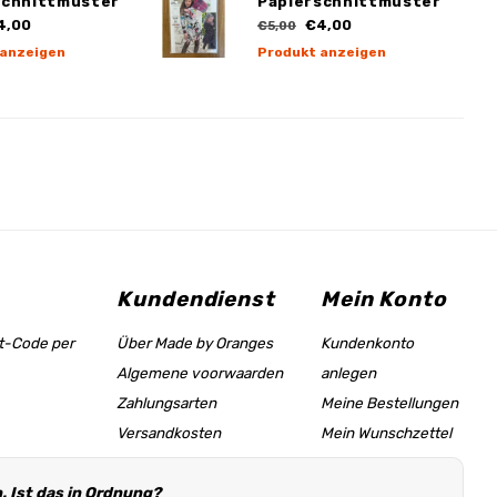
schnittmuster
Papierschnittmuster
4,00
€4,00
€5,00
 anzeigen
Produkt anzeigen
Kundendienst
Mein Konto
tt-Code per
Über Made by Oranges
Kundenkonto
Algemene voorwaarden
anlegen
Zahlungsarten
Meine Bestellungen
Versandkosten
Mein Wunschzettel
Größentabelle &
 Ist das in Ordnung?
Hilfeseite