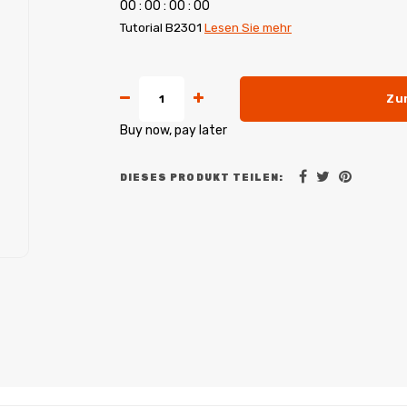
0
0
:
0
0
:
0
0
:
0
0
Tutorial B2301
Lesen Sie mehr
Zu
Buy now, pay later
DIESES PRODUKT TEILEN: