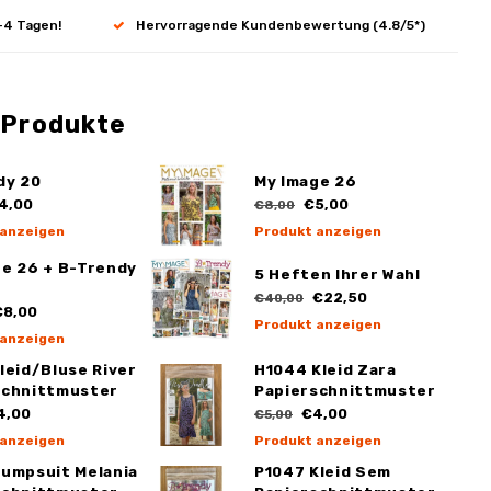
-4 Tagen!
Hervorragende Kundenbewertung (4.8/5*)
 Produkte
dy 20
My Image 26
4,00
€5,00
€8,00
 anzeigen
Produkt anzeigen
ge 26 + B-Trendy
5 Heften Ihrer Wahl
€22,50
€40,00
8,00
Produkt anzeigen
 anzeigen
leid/Bluse River
H1044 Kleid Zara
schnittmuster
Papierschnittmuster
4,00
€4,00
€5,00
 anzeigen
Produkt anzeigen
Jumpsuit Melania
P1047 Kleid Sem