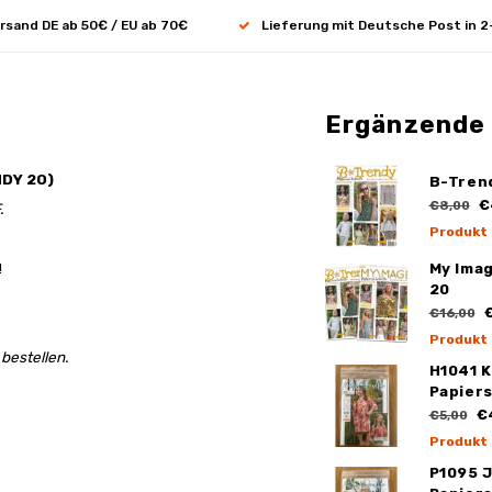
rsand DE ab 50€ / EU ab 70€
Lieferung mit Deutsche Post in 2
Ergänzende
DY 20)
B-Tren
€
€8,00
.
Produkt
!
My Ima
20
€
€16,00
Produkt
bestellen.
H1041 K
Papier
€
€5,00
Produkt
P1095 