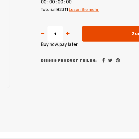
0
0
:
0
0
:
0
0
:
0
0
Tutorial B2311
Lesen Sie mehr
Zu
Buy now, pay later
DIESES PRODUKT TEILEN: