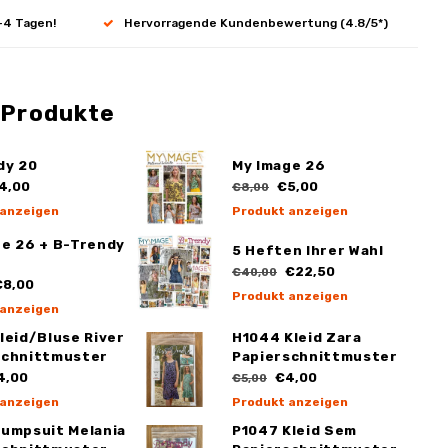
-4 Tagen!
Hervorragende Kundenbewertung (4.8/5*)
 Produkte
dy 20
My Image 26
4,00
€5,00
€8,00
 anzeigen
Produkt anzeigen
ge 26 + B-Trendy
5 Heften Ihrer Wahl
€22,50
€40,00
8,00
Produkt anzeigen
 anzeigen
leid/Bluse River
H1044 Kleid Zara
schnittmuster
Papierschnittmuster
4,00
€4,00
€5,00
 anzeigen
Produkt anzeigen
Jumpsuit Melania
P1047 Kleid Sem