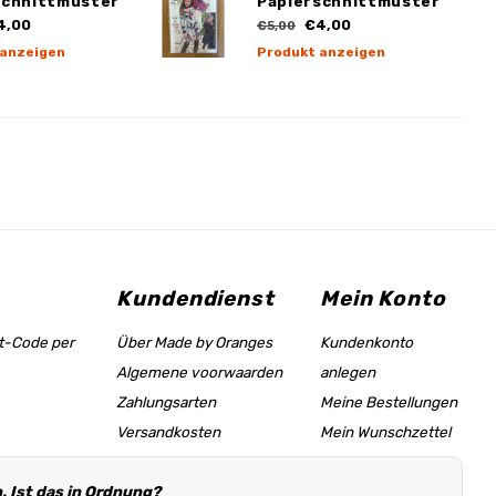
schnittmuster
Papierschnittmuster
4,00
€4,00
€5,00
 anzeigen
Produkt anzeigen
Kundendienst
Mein Konto
tt-Code per
Über Made by Oranges
Kundenkonto
Algemene voorwaarden
anlegen
Zahlungsarten
Meine Bestellungen
Versandkosten
Mein Wunschzettel
Größentabelle &
 Ist das in Ordnung?
Hilfeseite