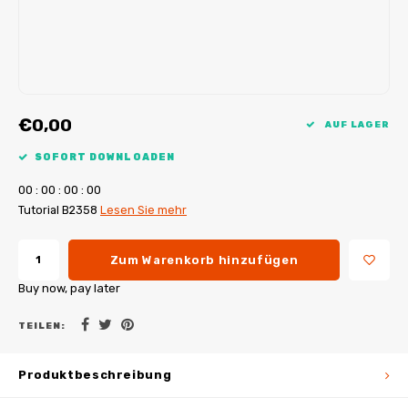
My Image Tutorials
B-Trendy Korrekturen
Freebooks
My Image Korrekturen
Applikationen
Ebook Plotservice
€0,00
AUF LAGER
SOFORT DOWNLOADEN
0
0
:
0
0
:
0
0
:
0
0
Tutorial B2358
Lesen Sie mehr
Zum Warenkorb hinzufügen
Buy now, pay later
TEILEN:
Produktbeschreibung