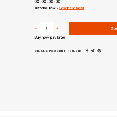
0
0
:
0
0
:
0
0
:
0
0
Tutorial B2362
Lesen Sie mehr
Zu
Buy now, pay later
DIESES PRODUKT TEILEN: