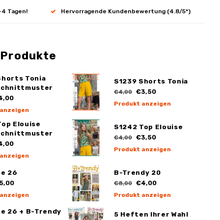
-4 Tagen!
Hervorragende Kundenbewertung (4.8/5*)
 Produkte
Shorts Tonia
S1239 Shorts Tonia
schnittmuster
€3,50
€4,00
4,00
Produkt anzeigen
 anzeigen
Top Elouise
S1242 Top Elouise
schnittmuster
€3,50
€4,00
4,00
Produkt anzeigen
 anzeigen
ge 26
B-Trendy 20
5,00
€4,00
€8,00
 anzeigen
Produkt anzeigen
ge 26 + B-Trendy
5 Heften Ihrer Wahl