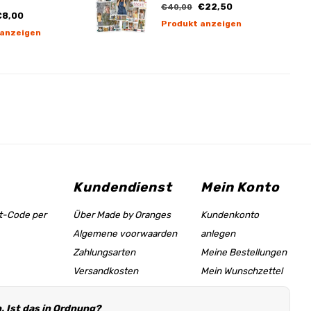
€22,50
€40,00
8,00
Produkt anzeigen
 anzeigen
Kundendienst
Mein Konto
tt-Code per
Über Made by Oranges
Kundenkonto
Algemene voorwaarden
anlegen
Zahlungsarten
Meine Bestellungen
Versandkosten
Mein Wunschzettel
Größentabelle &
 Ist das in Ordnung?
Hilfeseite