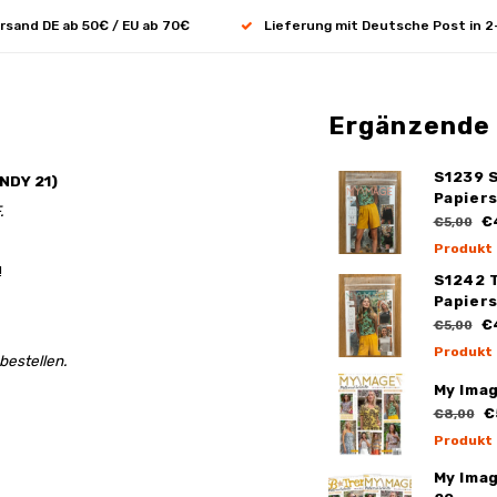
rsand DE ab 50€ / EU ab 70€
Lieferung mit Deutsche Post in 2
Ergänzende
S1239 
NDY 21)
Papier
.
€
€5,00
Produkt
!
S1242 
Papier
€
€5,00
Produkt
bestellen.
My Ima
€
€8,00
Produkt
My Ima