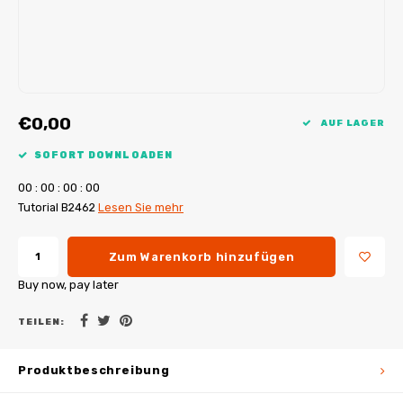
My Image Tutorials
B-Trendy Korrekturen
Freebooks
My Image Korrekturen
Applikationen
Ebook Plotservice
€0,00
AUF LAGER
SOFORT DOWNLOADEN
0
0
:
0
0
:
0
0
:
0
0
Tutorial B2462
Lesen Sie mehr
Zum Warenkorb hinzufügen
Buy now, pay later
TEILEN:
Produktbeschreibung