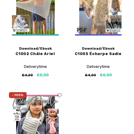
Tutoriels de My Image
Corrections de B-Trendy
Ebooks gratuits
Corrections de My Image
Applications
Service d'imprimante PDF
Download/Ebook
Download/Ebook
C1002 Châle Ariel
C1005 Écharpe Sadie
Deliverytime
Deliverytime
€0,00
€0,00
€4,00
€4,00
-100%