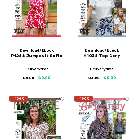
Tutoriels de My Image
Corrections de B-Trendy
Ebooks gratuits
Corrections de My Image
Applications
Service d'imprimante PDF
Download/Ebook
Download/Ebook
P1256 Jumpsuit Safia
H1035 Top Cory
Deliverytime
Deliverytime
€0,00
€0,00
€4,00
€4,00
-100%
-100%