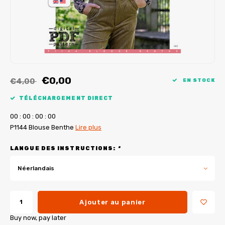
Tutoriels de My Image
Corrections de B-Trendy
Ebooks gratuits
Corrections de My Image
Applications
Service d'imprimante PDF
€0,00
€4,00
EN STOCK
TÉLÉCHARGEMENT DIRECT
0
0
:
0
0
:
0
0
:
0
0
P1144 Blouse Benthe
Lire plus
LANGUE DES INSTRUCTIONS:
*
Néerlandais
Ajouter au panier
Buy now, pay later