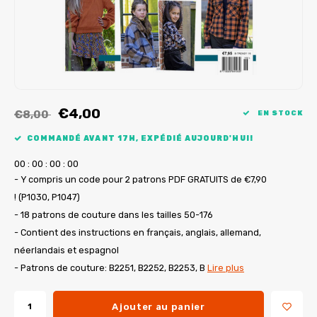
Tutoriels de My Image
Corrections de B-Trendy
Ebooks gratuits
Corrections de My Image
Applications
Service d'imprimante PDF
€4,00
€8,00
EN STOCK
COMMANDÉ AVANT 17H, EXPÉDIÉ AUJOURD'HUI!
0
0
:
0
0
:
0
0
:
0
0
- Y compris un code pour 2 patrons PDF GRATUITS de €7,90
! (P1030, P1047)
- 18 patrons de couture dans les tailles 50-176
- Contient des instructions en français, anglais, allemand,
néerlandais et espagnol
- Patrons de couture: B2251, B2252, B2253, B
Lire plus
Ajouter au panier