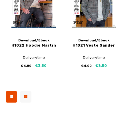
Tutoriels de My Image
Corrections de B-Trendy
Ebooks gratuits
Corrections de My Image
Applications
Service d'imprimante PDF
Download/Ebook
Download/Ebook
H1022 Hoodie Martin
H1021 Veste Sander
Deliverytime
Deliverytime
€3,50
€3,50
€4,00
€4,00