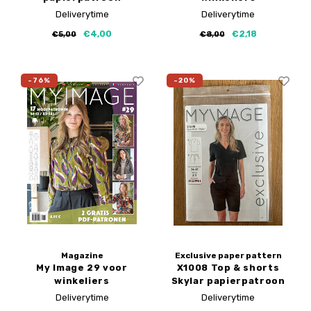
Deliverytime
Deliverytime
€4,00
€2,18
€5,00
€8,00
-76%
-20%
Magazine
Exclusive paper pattern
My Image 29 voor
X1008 Top & shorts
winkeliers
Skylar papierpatroon
Deliverytime
Deliverytime