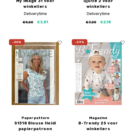
My Image 31 voor
Qjutie 2 voor
winkeliers
winkeliers
Deliverytime
Deliverytime
€3,81
€2,18
€9,00
€7,00
-20%
-59%
Paper pattern
Magazine
S1318 Blouse Heidi
B-Trendy 25 voor
papierpatroon
winkeliers