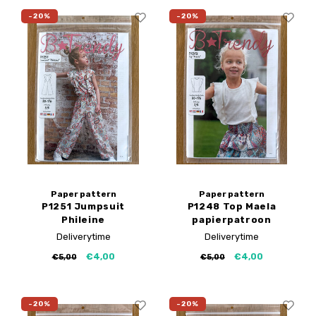
-20%
-20%
Paper pattern
Paper pattern
P1251 Jumpsuit
P1248 Top Maela
Phileine
papierpatroon
papierpatroon
Deliverytime
Deliverytime
€4,00
€4,00
€5,00
€5,00
-20%
-20%