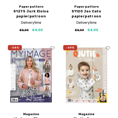
Paper pattern
Paper pattern
S1275 Jurk Eloisa
S1120 Jas Cato
papierpatroon
papierpatroon
Deliverytime
Deliverytime
€4,00
€4,00
€5,00
€5,00
-58%
-69%
Magazine
Magazine