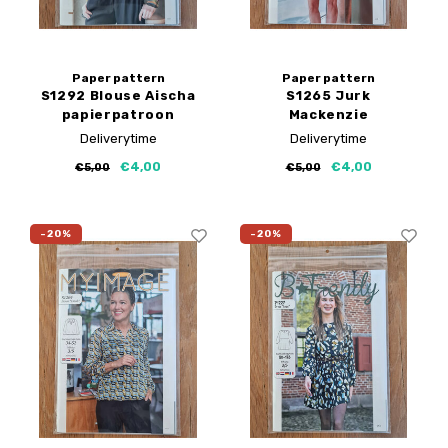
Paper pattern
Paper pattern
S1292 Blouse Aischa
S1265 Jurk
papierpatroon
Mackenzie
papierpatroon
Deliverytime
Deliverytime
€4,00
€4,00
€5,00
€5,00
-20%
-20%