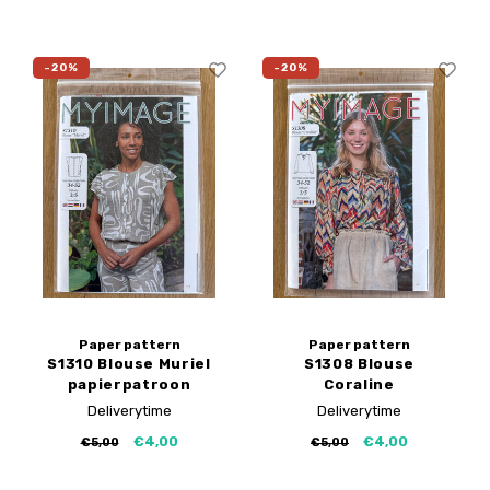
-20%
-20%
Paper pattern
Paper pattern
S1310 Blouse Muriel
S1308 Blouse
papierpatroon
Coraline
papierpatroon
Deliverytime
Deliverytime
€4,00
€4,00
€5,00
€5,00