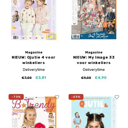
My Image tutorials
B-Trendy rectificaties
Gratis naaipatronen
My Image rectificaties
Applicaties
PDF-Printservice
Magazine
Magazine
NIEUW: Qjutie 4 voor
NIEUW: My Image 33
winkeliers
voor winkeliers
Deliverytime
Deliverytime
€3,81
€4,90
€7,00
€9,00
-73%
-53%