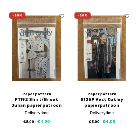
-20%
-20%
Paper pattern
Paper pattern
P1192 Shirt/Broek
S1259 Vest Oakley
Julian papierpatroon
papierpatroon
Deliverytime
Deliverytime
€4,00
€4,00
€5,00
€5,00