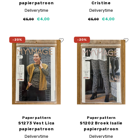
papierpatroon
Cristine
papierpatroon
Deliverytime
Deliverytime
€4,00
€4,00
€5,00
€5,00
-20%
-20%
Paper pattern
Paper pattern
S1273 Vest Lica
S1202 Broek Isalie
papierpatroon
papierpatroon
Deliverytime
Deliverytime