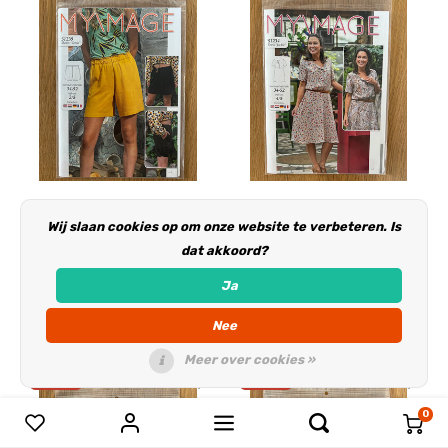
Paper pattern
Paper pattern
Wij slaan cookies op om onze website te verbeteren. Is
S1239 Shorts Tonia
S1234 Jurk Jackie
dat akkoord?
papierpatroon
papierpatroon
Deliverytime
Deliverytime
Ja
€4,00
€4,00
€5,00
€5,00
Nee
Meer over cookies »
-20%
-20%
0
Vergelijk producten
0