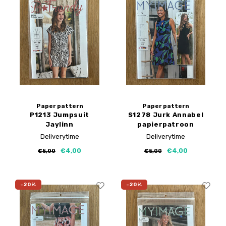
Paper pattern
Paper pattern
P1213 Jumpsuit
S1278 Jurk Annabel
Jaylinn
papierpatroon
papierpatroon
Deliverytime
Deliverytime
€4,00
€4,00
€5,00
€5,00
-20%
-20%