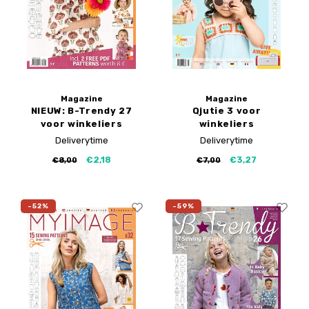
Magazine
Magazine
NIEUW: B-Trendy 27
Qjutie 3 voor
voor winkeliers
winkeliers
Deliverytime
Deliverytime
€2,18
€3,27
€8,00
€7,00
-52%
-59%