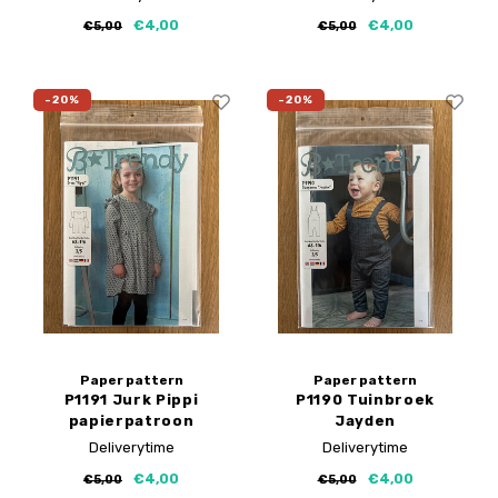
€4,00
€4,00
€5,00
€5,00
-20%
-20%
Paper pattern
Paper pattern
P1191 Jurk Pippi
P1190 Tuinbroek
papierpatroon
Jayden
papierpatroon
Deliverytime
Deliverytime
€4,00
€4,00
€5,00
€5,00