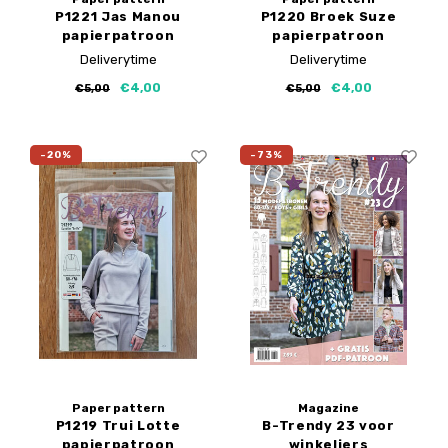
P1221 Jas Manou
P1220 Broek Suze
papierpatroon
papierpatroon
Deliverytime
Deliverytime
€4,00
€4,00
€5,00
€5,00
-20%
-73%
Paper pattern
Magazine
P1219 Trui Lotte
B-Trendy 23 voor
papierpatroon
winkeliers