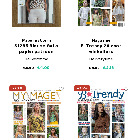
Paper pattern
Magazine
S1285 Blouse Galia
B-Trendy 20 voor
papierpatroon
winkeliers
Deliverytime
Deliverytime
€4,00
€2,18
€5,00
€8,00
-73%
-73%