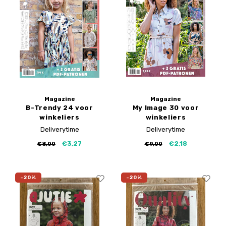
Magazine
Magazine
B-Trendy 24 voor
My Image 30 voor
winkeliers
winkeliers
Deliverytime
Deliverytime
€3,27
€2,18
€8,00
€9,00
-20%
-20%