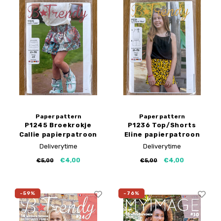
Paper pattern
Paper pattern
P1245 Broekrokje
P1236 Top/Shorts
Callie papierpatroon
Eline papierpatroon
Deliverytime
Deliverytime
€4,00
€4,00
€5,00
€5,00
-59%
-76%