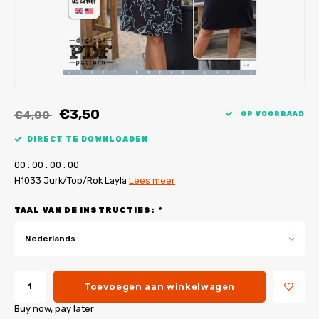
My Image tutorials
B-Trendy rectificaties
Gratis naaipatronen
My Image rectificaties
Applicaties
PDF-Printservice
€3,50
€4,00
OP VOORRAAD
DIRECT TE DOWNLOADEN
0
0
:
0
0
:
0
0
:
0
0
H1033 Jurk/Top/Rok Layla
Lees meer
TAAL VAN DE INSTRUCTIES:
*
Nederlands
Toevoegen aan winkelwagen
Buy now, pay later