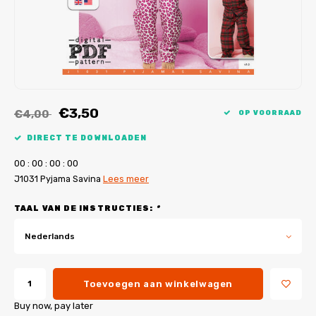
My Image tutorials
B-Trendy rectificaties
Gratis naaipatronen
My Image rectificaties
Applicaties
PDF-Printservice
€3,50
€4,00
OP VOORRAAD
DIRECT TE DOWNLOADEN
0
0
:
0
0
:
0
0
:
0
0
J1031 Pyjama Savina
Lees meer
TAAL VAN DE INSTRUCTIES:
*
Nederlands
Toevoegen aan winkelwagen
Buy now, pay later