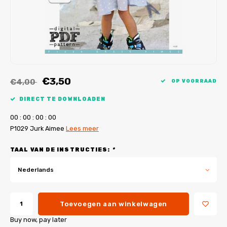
My Image tutorials
B-Trendy rectificaties
Gratis naaipatronen
My Image rectificaties
Applicaties
PDF-Printservice
€3,50
€4,00
OP VOORRAAD
DIRECT TE DOWNLOADEN
0
0
:
0
0
:
0
0
:
0
0
P1029 Jurk Aimee
Lees meer
TAAL VAN DE INSTRUCTIES:
*
Nederlands
Toevoegen aan winkelwagen
Buy now, pay later