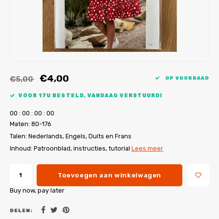
My Image tutorials
B-Trendy rectificaties
Gratis naaipatronen
My Image rectificaties
Applicaties
PDF-Printservice
€4,00
€5,00
OP VOORRAAD
VOOR 17U BESTELD, VANDAAG VERSTUURD!
0
0
:
0
0
:
0
0
:
0
0
Maten: 80-176
Talen: Nederlands, Engels, Duits en Frans
Inhoud: Patroonblad, instructies, tutorial
Lees meer
Toevoegen aan winkelwagen
Buy now, pay later
DELEN: