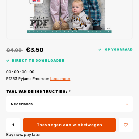
My Image tutorials
B-Trendy rectificaties
Gratis naaipatronen
My Image rectificaties
Applicaties
PDF-Printservice
€3,50
€4,00
OP VOORRAAD
DIRECT TE DOWNLOADEN
0
0
:
0
0
:
0
0
:
0
0
P1283 Pyjama Emerson
Lees meer
TAAL VAN DE INSTRUCTIES:
*
Nederlands
Toevoegen aan winkelwagen
Buy now, pay later