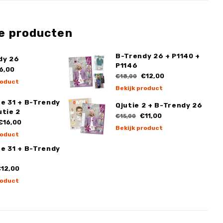
e producten
B-Trendy 26 + P1140 +
dy 26
P1146
6,00
€12,00
€18,00
roduct
Bekijk product
e 31 + B-Trendy
Qjutie 2 + B-Trendy 26
utie 2
€11,00
€15,00
€16,00
Bekijk product
roduct
e 31 + B-Trendy
12,00
roduct