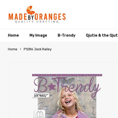
Home
My Image
B-Trendy
Qjutie & the Qju
Home
P1286 Jack Railey