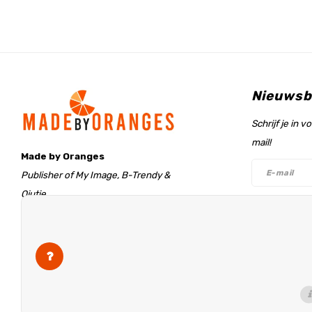
Nieuwsb
Schrijf je in 
mail!
Made by Oranges
Publisher of My Image, B-Trendy &
Qjutie
Retentieweg 20
Volg on
7572 PH Oldenzaal
The Netherlands
info@madebyoranges.com