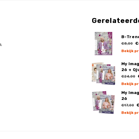
Gerelateerd
B-Tren
€
€8,00
.
Bekijk p
My Imag
26 + Qj
€24,00
Bekijk p
My Imag
26
€
€17,00
Bekijk p