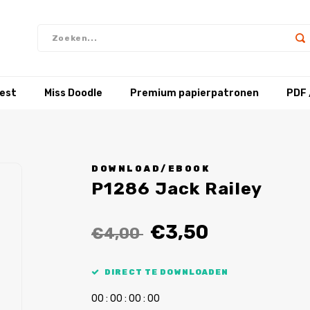
test
Miss Doodle
Premium papierpatronen
PDF 
DOWNLOAD/EBOOK
P1286 Jack Railey
€3,50
€4,00
DIRECT TE DOWNLOADEN
0
0
:
0
0
:
0
0
:
0
0