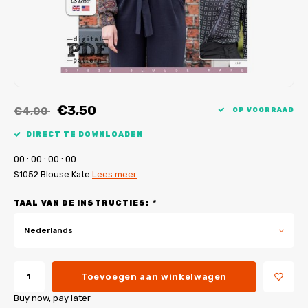
My Image tutorials
B-Trendy rectificaties
Gratis naaipatronen
My Image rectificaties
Applicaties
PDF-Printservice
€3,50
€4,00
OP VOORRAAD
DIRECT TE DOWNLOADEN
0
0
:
0
0
:
0
0
:
0
0
S1052 Blouse Kate
Lees meer
TAAL VAN DE INSTRUCTIES:
*
Nederlands
Toevoegen aan winkelwagen
Buy now, pay later