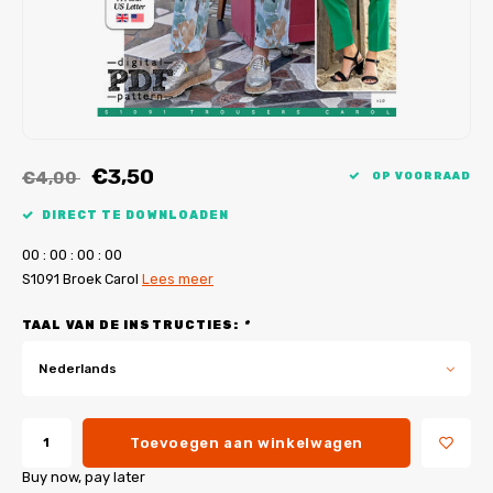
My Image tutorials
B-Trendy rectificaties
Gratis naaipatronen
My Image rectificaties
Applicaties
PDF-Printservice
€3,50
€4,00
OP VOORRAAD
DIRECT TE DOWNLOADEN
0
0
:
0
0
:
0
0
:
0
0
S1091 Broek Carol
Lees meer
TAAL VAN DE INSTRUCTIES:
*
Nederlands
Toevoegen aan winkelwagen
Buy now, pay later