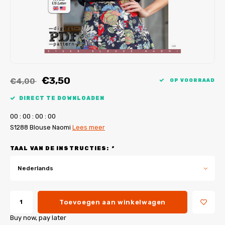
My Image tutorials
B-Trendy rectificaties
Gratis naaipatronen
My Image rectificaties
Applicaties
PDF-Printservice
€3,50
€4,00
OP VOORRAAD
DIRECT TE DOWNLOADEN
0
0
:
0
0
:
0
0
:
0
0
S1288 Blouse Naomi
Lees meer
TAAL VAN DE INSTRUCTIES:
*
Nederlands
Toevoegen aan winkelwagen
Buy now, pay later