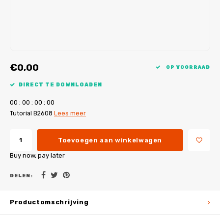
My Image tutorials
B-Trendy rectificaties
Gratis naaipatronen
My Image rectificaties
Applicaties
PDF-Printservice
€0,00
OP VOORRAAD
DIRECT TE DOWNLOADEN
0
0
:
0
0
:
0
0
:
0
0
Tutorial B2608
Lees meer
Toevoegen aan winkelwagen
Buy now, pay later
DELEN:
Productomschrijving