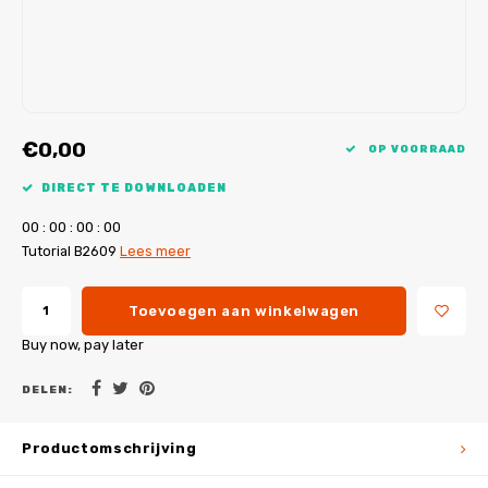
My Image tutorials
B-Trendy rectificaties
Gratis naaipatronen
My Image rectificaties
Applicaties
PDF-Printservice
€0,00
OP VOORRAAD
DIRECT TE DOWNLOADEN
0
0
:
0
0
:
0
0
:
0
0
Tutorial B2609
Lees meer
Toevoegen aan winkelwagen
Buy now, pay later
DELEN:
Productomschrijving