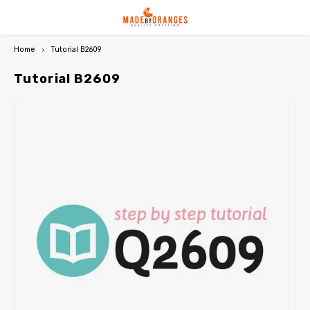
Home
Tutorial B2609
Hoofdmenu / premium papierpatronen
Hoofdmenu / qjutie & the qjutest
Hoofdmenu / gratis downloads
Hoofdmenu / abonnementen
Hoofdmenu / abonnementen
Hoofdmenu / pdf / ebooks
Hoofdmenu / miss doodle
Hoofdmenu / my image
Hoofdmenu / b-trendy
Premium papierpatronen
Qjutie & the Qjutest
GRATIS downloads
PDF / Ebooks
Miss Doodle
B-Trendy
My Image
Valuta
Taal
Tutorial B2609
NIEUW: My Image 33
NIEUW: B-Trendy 27
NIEUW: Qjutie & the Qjutest 4
Miss Doodle 7
Patronen voor dames
PDF-patronen dames
Gratis naaipatronen
Nederlands
EUR
My Image 32
B-Trendy 26
Qjutie & the Qjutest 3
Miss Doodle 6
Patronen voor kinderen
PDF-patronen kinderen
Gratis haakpatronen
Deutsch
GBP
My Image 31
B-Trendy 25
Qjutie & the Qjutest 2
Miss Doodle 5
Patronen voor travelstof
PDF-patronen travelstof
English
USD
My Image magazines
B-Trendy magazines
Qjutie magazines
Miss Doodle magazines
Top-5 bundels
PDF-patronen heren
Français
CHF
My Image pakketten
B-Trendy pakketten
Regenponcho's
Miss Doodle pakketten
Uitgelichte papierpatronen
PDF-patronen tassen/hobby
My Image Exclusive
B-Trendy tutorials
Qjutie tutorials
Miss Doodle tutorials
Haakmodellen
Uitgelichte PDF-patronen