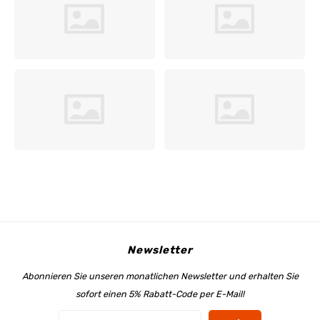
My Image Tutorials
B-Trendy Korrekturen
Freebooks
My Image Korrekturen
Applikationen
Ebook Plotservice
Newsletter
Abonnieren Sie unseren monatlichen Newsletter und erhalten Sie
sofort einen 5% Rabatt-Code per E-Mail!