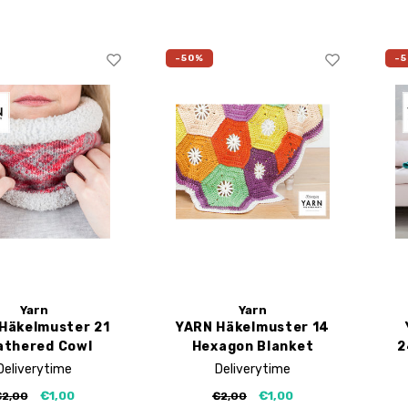
-50%
-
Yarn
Yarn
Häkelmuster 21
YARN Häkelmuster 14
athered Cowl
Hexagon Blanket
2
Deliverytime
Deliverytime
€1,00
€1,00
€2,00
€2,00