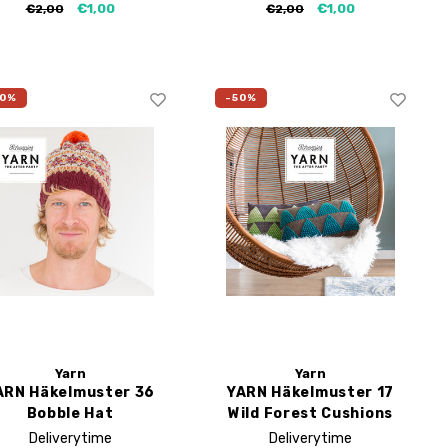
€1,00
€1,00
€2,00
€2,00
50%
-50%
Yarn
Yarn
ARN Häkelmuster 36
YARN Häkelmuster 17
Bobble Hat
Wild Forest Cushions
Deliverytime
Deliverytime