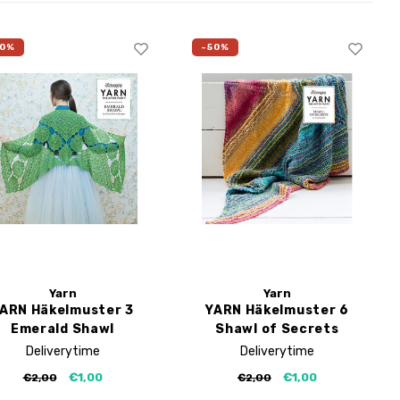
50%
-50%
Yarn
Yarn
ARN Häkelmuster 3
YARN Häkelmuster 6
Emerald Shawl
Shawl of Secrets
Deliverytime
Deliverytime
€1,00
€1,00
€2,00
€2,00