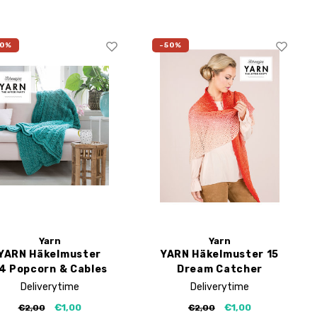
50%
-50%
Yarn
Yarn
YARN Häkelmuster
YARN Häkelmuster 15
4 Popcorn & Cables
Dream Catcher
Blanket
Shawl
Deliverytime
Deliverytime
€1,00
€1,00
€2,00
€2,00