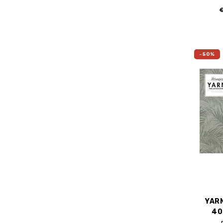
-50%
YARN
40