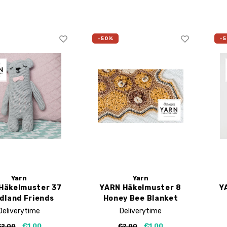
-50%
-
Yarn
Yarn
Häkelmuster 37
YARN Häkelmuster 8
Y
dland Friends
Honey Bee Blanket
Bear
Deliverytime
Deliverytime
€1,00
€1,00
€2,00
€2,00