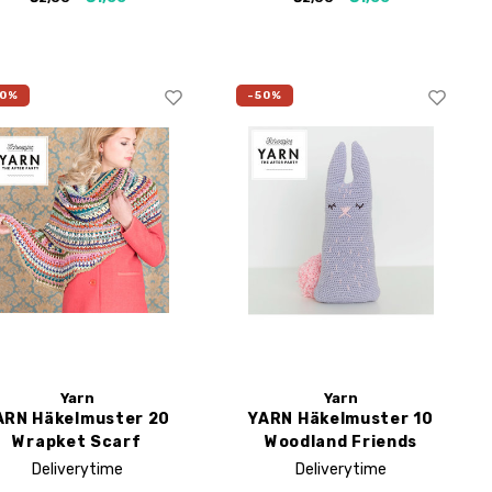
50%
-50%
Yarn
Yarn
ARN Häkelmuster 20
YARN Häkelmuster 10
Wrapket Scarf
Woodland Friends
Bunny
Deliverytime
Deliverytime