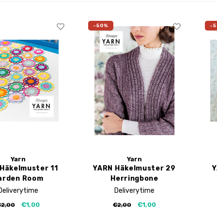
-50%
-
Yarn
Yarn
Häkelmuster 11
YARN Häkelmuster 29
Y
arden Room
Herringbone
Tablecloth
Cardigan
Deliverytime
Deliverytime
€1,00
€1,00
€2,00
€2,00