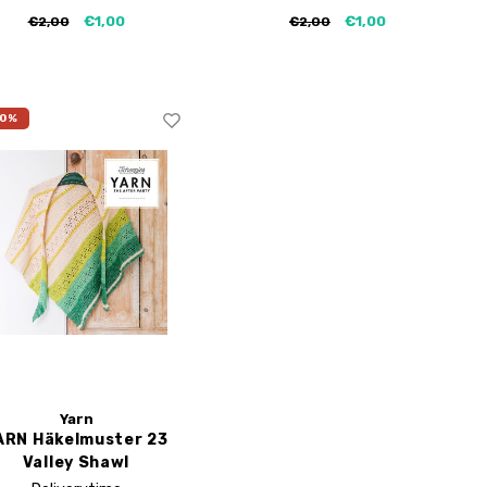
€1,00
€1,00
€2,00
€2,00
50%
Yarn
ARN Häkelmuster 23
Valley Shawl