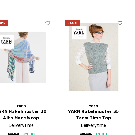
50%
-50%
Yarn
Yarn
ARN Häkelmuster 30
YARN Häkelmuster 35
Alto Mare Wrap
Term Time Top
Deliverytime
Deliverytime
€1,00
€1,00
€2,00
€2,00