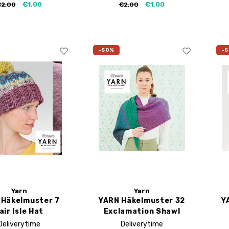
€1,00
€1,00
€2,00
€2,00
-50%
-
Yarn
Yarn
Häkelmuster 7
YARN Häkelmuster 32
Y
air Isle Hat
Exclamation Shawl
Deliverytime
Deliverytime