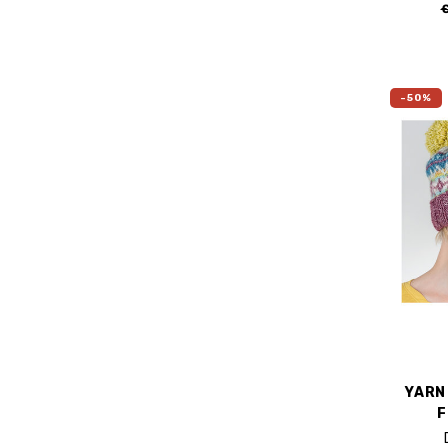
-50%
YARN 
F