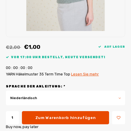
My Image Tutorials
B-Trendy Korrekturen
Freebooks
My Image Korrekturen
Applikationen
Ebook Plotservice
€1,00
€2,00
AUF LAGER
VOR 17:00 UHR BESTELLT, HEUTE VERSENDET!
0
0
:
0
0
:
0
0
:
0
0
YARN Häkelmuster 35 Term Time Top
Lesen Sie mehr
SPRACHE DER ANLEITUNG:
*
Niederländisch
Zum Warenkorb hinzufügen
Buy now, pay later