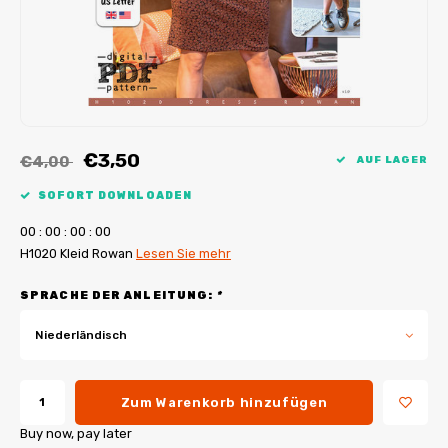
My Image Tutorials
B-Trendy Korrekturen
Freebooks
My Image Korrekturen
Applikationen
Ebook Plotservice
€3,50
€4,00
AUF LAGER
SOFORT DOWNLOADEN
0
0
:
0
0
:
0
0
:
0
0
H1020 Kleid Rowan
Lesen Sie mehr
SPRACHE DER ANLEITUNG:
*
Niederländisch
Zum Warenkorb hinzufügen
Buy now, pay later