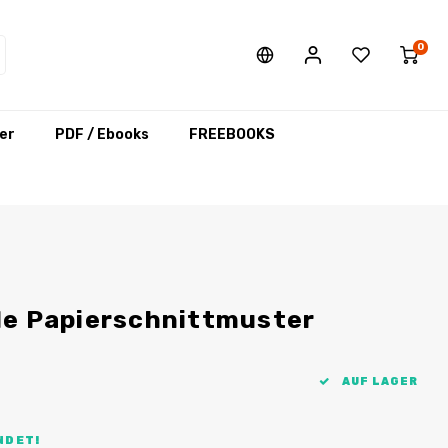
0
er
PDF / Ebooks
FREEBOOKS
le Papierschnittmuster
AUF LAGER
NDET!