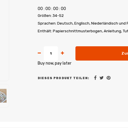
0
0
:
0
0
:
0
0
:
0
0
Größen: 34-52
Sprachen: Deutsch, Englisch, Niederländisch und 
Enthält: Papierschnittmusterbogen, Anleitung, Tu
Zu
Buy now, pay later
DIESES PRODUKT TEILEN: