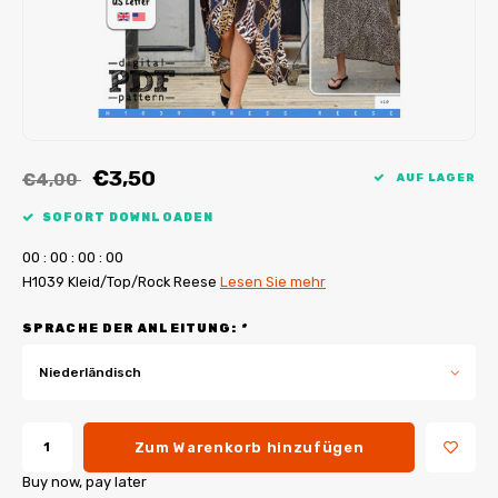
My Image Tutorials
B-Trendy Korrekturen
Freebooks
My Image Korrekturen
Applikationen
Ebook Plotservice
€3,50
€4,00
AUF LAGER
SOFORT DOWNLOADEN
0
0
:
0
0
:
0
0
:
0
0
H1039 Kleid/Top/Rock Reese
Lesen Sie mehr
SPRACHE DER ANLEITUNG:
*
Niederländisch
Zum Warenkorb hinzufügen
Buy now, pay later