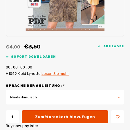
My Image Tutorials
B-Trendy Korrekturen
Freebooks
My Image Korrekturen
Applikationen
Ebook Plotservice
€3,50
€4,00
AUF LAGER
SOFORT DOWNLOADEN
0
0
:
0
0
:
0
0
:
0
0
H1049 Kleid Lynette
Lesen Sie mehr
SPRACHE DER ANLEITUNG:
*
Niederländisch
Zum Warenkorb hinzufügen
Buy now, pay later