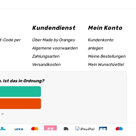
Kundendienst
Mein Konto
tt-Code per
Über Made by Oranges
Kundenkonto
Algemene voorwaarden
anlegen
Zahlungsarten
Meine Bestellungen
Versandkosten
Mein Wunschzettel
Größentabelle &
 Ist das in Ordnung?
Hilfeseite
Händler Informationen
 »