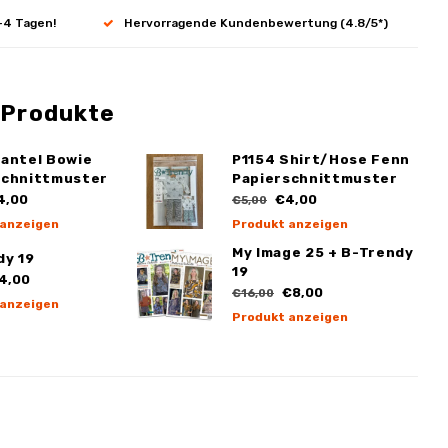
-4 Tagen!
Hervorragende Kundenbewertung (4.8/5*)
 Produkte
Mantel Bowie
P1154 Shirt/Hose Fenn
schnittmuster
Papierschnittmuster
4,00
€4,00
€5,00
 anzeigen
Produkt anzeigen
My Image 25 + B-Trendy
dy 19
19
4,00
€8,00
€16,00
 anzeigen
Produkt anzeigen