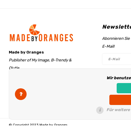
Newslett
Abonnieren Sie 
E-Mail!
Made by Oranges
Publisher of My Image, B-Trendy &
Qjutie
Retentieweg 20
Wir benutze
Folge un
7572 PH Oldenzaal
The Netherlands
info@madebyoranges.com
Für weitere