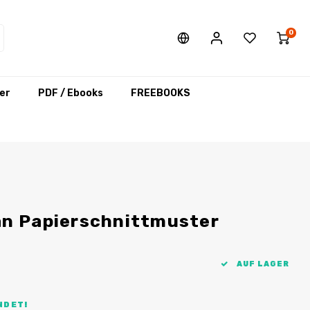
0
er
PDF / Ebooks
FREEBOOKS
an Papierschnittmuster
AUF LAGER
NDET!