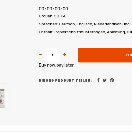
0
0
:
0
0
:
0
0
:
0
0
Größen: 50-80
Sprachen: Deutsch, Englisch, Niederländisch und 
Enthält: Papierschnittmusterbogen, Anleitung, Tu
Zu
Buy now, pay later
DIESES PRODUKT TEILEN: