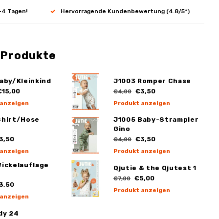
-4 Tagen!
Hervorragende Kundenbewertung (4.8/5*)
 Produkte
aby/Kleinkind
J1003 Romper Chase
15,00
€3,50
€4,00
 anzeigen
Produkt anzeigen
Shirt/Hose
J1005 Baby-Strampler
Gino
3,50
€3,50
€4,00
 anzeigen
Produkt anzeigen
Wickelauflage
Qjutie & the Qjutest 1
€5,00
€7,00
3,50
Produkt anzeigen
 anzeigen
dy 24