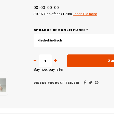
0
0
:
0
0
:
0
0
:
0
0
J1007 Schlafsack Haiko
Lesen Sie mehr
SPRACHE DER ANLEITUNG:
*
Niederländisch
Zu
Buy now, pay later
DIESES PRODUKT TEILEN: