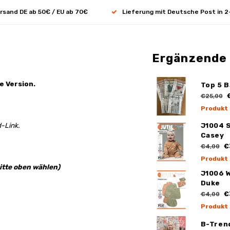
rsand DE ab 50€ / EU ab 70€
Lieferung mit Deutsche Post in 2
Ergänzende
e Version.
Top 5 B
€
€25,00
Produkt
-Link.
J1004 
Casey
€
€4,00
Produkt
itte oben wählen)
J1006 
Duke
€
€4,00
Produkt
B-Tren