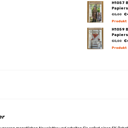
H1057 
Papier
€
€5,00
Produkt
H1059 
Papier
€
€5,00
Produkt
er