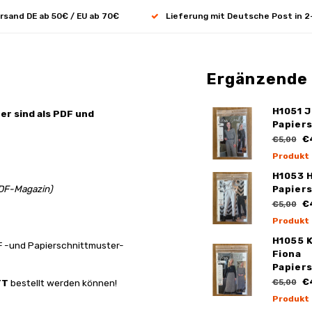
rsand DE ab 50€ / EU ab 70€
Lieferung mit Deutsche Post in 2
Ergänzende
H1051 
ter sind als PDF und
Papier
€
€5,00
Produkt
H1053 
PDF-Magazin)
Papier
€
€5,00
Produkt
H1055 
DF -und Papierschnittmuster-
Fiona
Papier
€
TT
bestellt werden können!
€5,00
Produkt