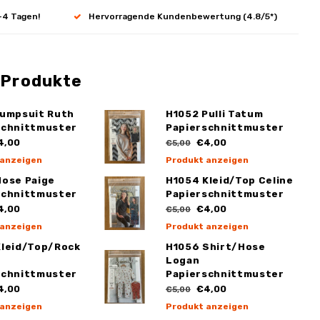
-4 Tagen!
Hervorragende Kundenbewertung (4.8/5*)
 Produkte
Jumpsuit Ruth
H1052 Pulli Tatum
schnittmuster
Papierschnittmuster
4,00
€4,00
€5,00
 anzeigen
Produkt anzeigen
Hose Paige
H1054 Kleid/Top Celine
schnittmuster
Papierschnittmuster
4,00
€4,00
€5,00
 anzeigen
Produkt anzeigen
Kleid/Top/Rock
H1056 Shirt/Hose
Logan
schnittmuster
Papierschnittmuster
4,00
€4,00
€5,00
 anzeigen
Produkt anzeigen