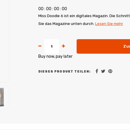
0
0
:
0
0
:
0
0
:
0
0
Miss Doodle 6 ist ein digitales Magazin. Die Schni
Sie das Magazine unten durch.
Lesen Sie mehr
Zu
Buy now, pay later
DIESES PRODUKT TEILEN: