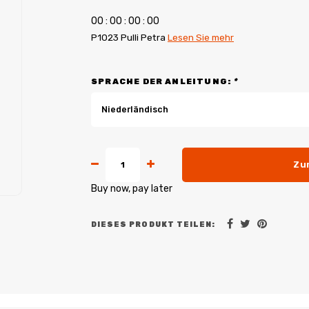
0
0
:
0
0
:
0
0
:
0
0
P1023 Pulli Petra
Lesen Sie mehr
SPRACHE DER ANLEITUNG:
*
Niederländisch
Zu
Buy now, pay later
DIESES PRODUKT TEILEN: