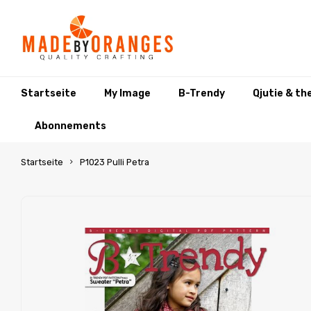
Startseite
My Image
B-Trendy
Qjutie & th
Abonnements
Startseite
P1023 Pulli Petra