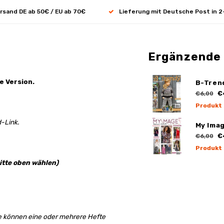
rsand DE ab 50€ / EU ab 70€
Lieferung mit Deutsche Post in 2
Ergänzende
e Version.
B-Trend
€
€6,00
Produkt
-Link.
My Imag
€
€6,00
Produkt
itte oben wählen)
e können eine oder mehrere Hefte