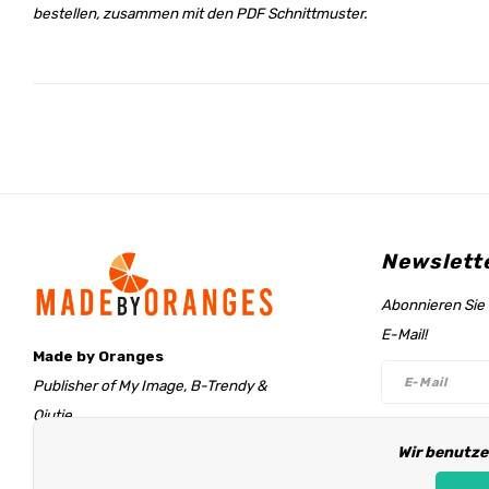
bestellen, zusammen mit den PDF Schnittmuster.
Newslett
Abonnieren Sie 
E-Mail!
Made by Oranges
Publisher of My Image, B-Trendy &
Qjutie
Retentieweg 20
Wir benutze
Folge un
7572 PH Oldenzaal