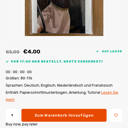
My Image Tutorials
B-Trendy Korrekturen
Freebooks
My Image Korrekturen
Applikationen
Ebook Plotservice
€4,00
€5,00
AUF LAGER
VOR 17:00 UHR BESTELLT, HEUTE VERSENDET!
0
0
:
0
0
:
0
0
:
0
0
Größen: 80-176
Sprachen: Deutsch, Englisch, Niederländisch und Französisch
Enthält: Papierschnittmusterbogen, Anleitung, Tutorial
Lesen Sie
mehr
Zum Warenkorb hinzufügen
Buy now, pay later