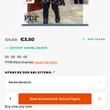
My Image Tutorials
B-Trendy Korrekturen
Freebooks
My Image Korrekturen
Applikationen
Ebook Plotservice
€3,50
€4,00
AUF LAGER
SOFORT DOWNLOADEN
0
0
:
0
0
:
0
0
:
0
0
P1118 Kleid Shandie
Lesen Sie mehr
SPRACHE DER ANLEITUNG:
*
Niederländisch
Zum Warenkorb hinzufügen
Buy now, pay later