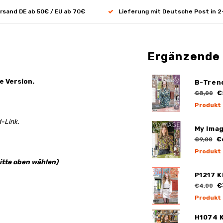
rsand DE ab 50€ / EU ab 70€
Lieferung mit Deutsche Post in 2
Ergänzende
e Version.
B-Tren
€
€8,00
Produkt
-Link.
My Ima
€
€9,00
Produkt
itte oben wählen)
P1217 K
€
€4,00
Produkt
H1074 K