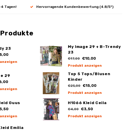
-4 Tagen!
Hervorragende Kundenbewertung (4.8/5*)
 Produkte
My Image 29 + B-Trendy
dy 23
23
5,00
€10,00
€17,00
 anzeigen
Produkt anzeigen
Top 5 Tops/Blusen
ge 29
Kinder
6,00
€15,00
€25,00
 anzeigen
Produkt anzeigen
leid Guus
H1066 Kleid Ceila
3,50
€3,50
€4,00
 anzeigen
Produkt anzeigen
leid Emilia