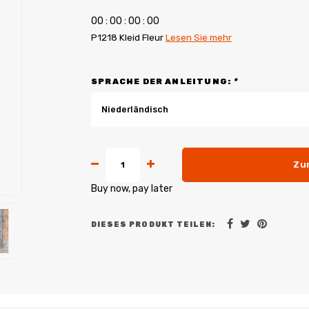
0
0
:
0
0
:
0
0
:
0
0
P1218 Kleid Fleur
Lesen Sie mehr
SPRACHE DER ANLEITUNG:
*
Niederländisch
Zu
Buy now, pay later
DIESES PRODUKT TEILEN: