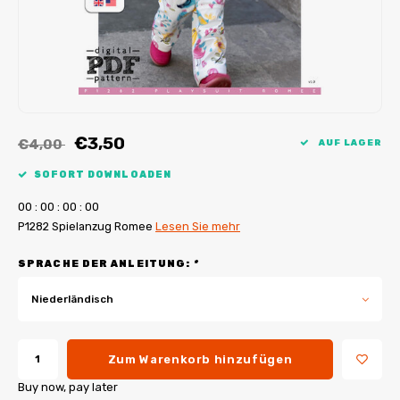
My Image Tutorials
B-Trendy Korrekturen
Freebooks
My Image Korrekturen
Applikationen
Ebook Plotservice
€3,50
€4,00
AUF LAGER
SOFORT DOWNLOADEN
0
0
:
0
0
:
0
0
:
0
0
P1282 Spielanzug Romee
Lesen Sie mehr
SPRACHE DER ANLEITUNG:
*
Niederländisch
Zum Warenkorb hinzufügen
Buy now, pay later