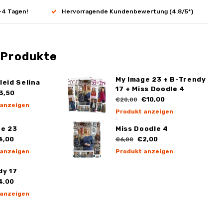
-4 Tagen!
Hervorragende Kundenbewertung (4.8/5*)
 Produkte
My Image 23 + B-Trendy
leid Selina
17 + Miss Doodle 4
3,50
€10,00
€20,00
 anzeigen
Produkt anzeigen
ge 23
Miss Doodle 4
4,00
€2,00
€6,00
 anzeigen
Produkt anzeigen
dy 17
4,00
 anzeigen