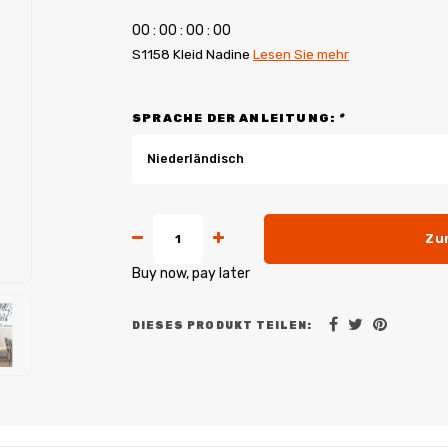
0
0
:
0
0
:
0
0
:
0
0
S1158 Kleid Nadine
Lesen Sie mehr
SPRACHE DER ANLEITUNG:
*
Niederländisch
Zu
Buy now, pay later
DIESES PRODUKT TEILEN: