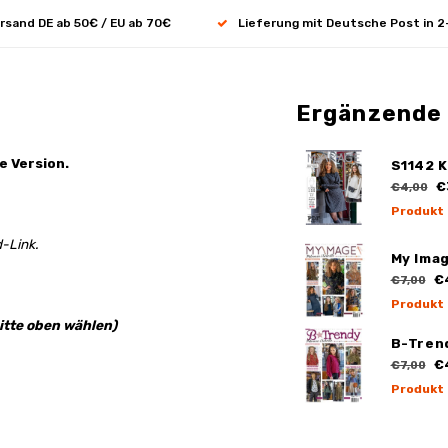
rsand DE ab 50€ / EU ab 70€
Lieferung mit Deutsche Post in 2
Ergänzende
e Version.
S1142 K
€
€4,00
Produkt
-Link.
My Ima
€
€7,00
Produkt
itte oben wählen)
B-Tren
€
€7,00
Produkt