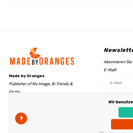
Newslett
Abonnieren Sie 
E-Mail!
Made by Oranges
Publisher of My Image, B-Trendy &
Qjutie
Retentieweg 20
Wir benutze
Folge un
7572 PH Oldenzaal
The Netherlands
info@madebyoranges.com